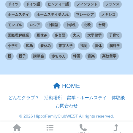
ドイツ
ドイツ語
ヒンディー語
フィンランド
フランス
ホームステイ
ホームステイ受入れ
マレーシア
メキシコ
モンゴル
ロシア
中国語
中学生
北欧
台湾
国際理解授業
夏休み
多言語
大人
大学留学
子育て
小学生
広島
春休み
東京大学
福岡
育休
脳科学
親
親子
講演会
赤ちゃん
韓国
音楽
高校留学
HOME
どんなクラブ？
活動場所
留学・ホームステイ
体験談
お問合わせ
© 2026 HippoFamilyClubWEST All rights reserved.