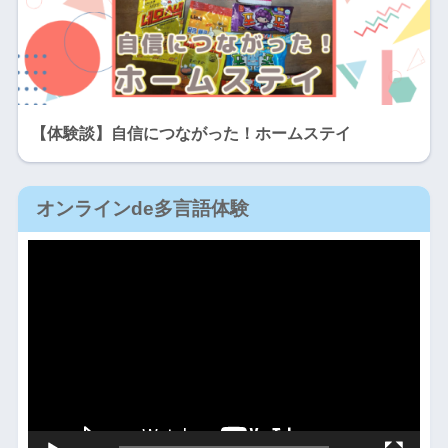
【体験談】自信につながった！ホームステイ
オンラインde多言語体験
動
画
プ
レ
ー
ヤ
ー