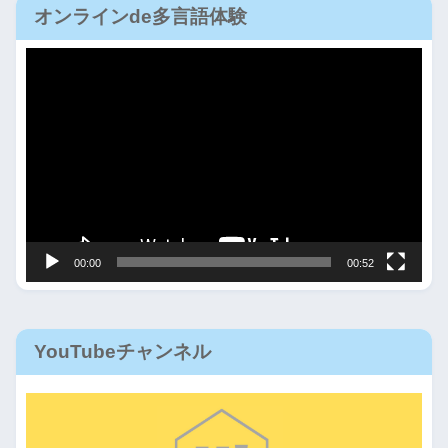
オンラインde多言語体験
動
画
プ
レ
ー
ヤ
ー
00:00
00:52
YouTubeチャンネル