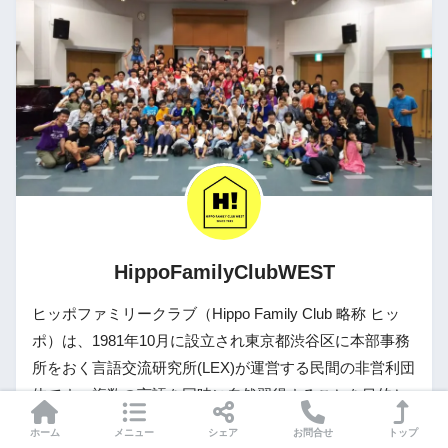
HippoFamilyClubWEST
ヒッポファミリークラブ（Hippo Family Club 略称 ヒッ
ポ）は、1981年10月に設立され東京都渋谷区に本部事務
所をおく言語交流研究所(LEX)が運営する民間の非営利団
体です。複数の言語を同時に自然習得することを目的と
し、ホームステイや交換留学などのプログラム等があり
ホーム
メニュー
シェア
お問合せ
トップ