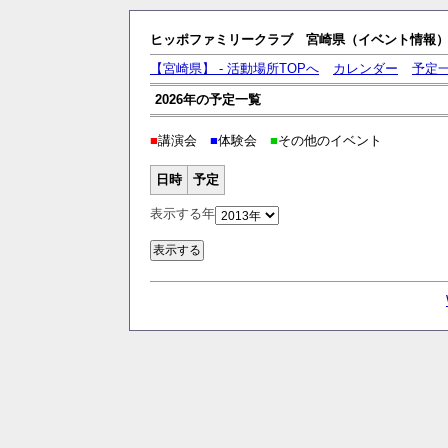
ヒッポファミリークラブ 宮崎県（イベント情報
【宮崎県】 - 活動場所TOPへ
カレンダー
予定
2026年の予定一覧
■
講演会
■
体験会
■
その他のイベント
日時
予定
表示する年